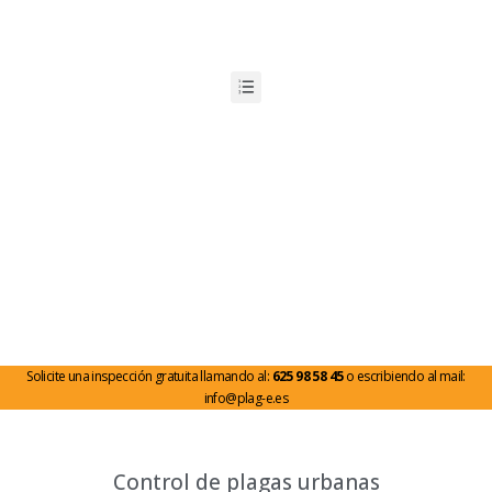
Solicite una inspección gratuita llamando al:
625 98 58 45
o escribiendo al mail:
info@plag-e.es
Control de plagas urbanas